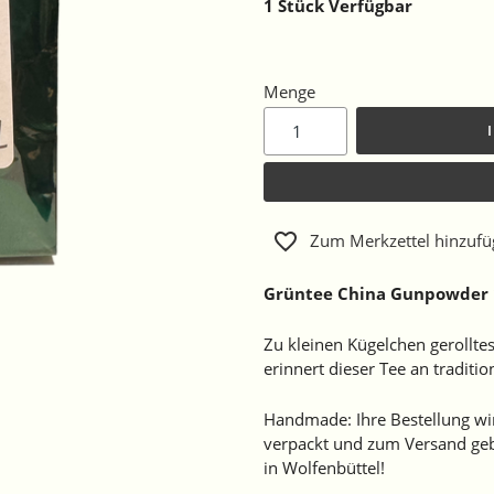
1
Stück Verfügbar
Menge
Zum Merkzettel hinzuf
Grüntee China Gunpowder 
Zu kleinen Kügelchen gerollte
erinnert dieser Tee an traditi
Handmade: Ihre Bestellung wird
verpackt und zum Versand geb
in Wolfenbüttel!