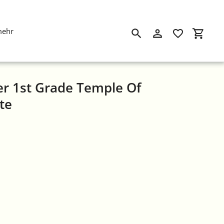
mehr
Suchen
Einloggen
Einkau
r 1st Grade Temple Of
te