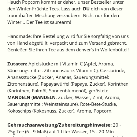
Hauch Popcorn kommt er daher, unser Bestseller unter
den Winter-Früchte Tees. Lass auch
DU
dich von dieser
traumhaften Mischung verzaubern. Nicht nur für den
Winter... Der Tee ist säurearm!
Handmade: Ihre Bestellung wird für Sie sorgfältig von uns
von Hand abgefüllt, verpackt und zum Versand gebracht.
Genießen Sie Ihren Tee aus dem denver's in Wolfenbüttel!
Zutaten:
Apfelstücke mit Vitamin C (Apfel, Aroma,
Säuerungsmittel: Zitronensäure, Vitamin C), Cassiarinde,
Ananasstücke (Zucker, Ananas, Säuerungsmittel:
Zitronensäure), Papayawürfel (Papaya, Zucker), Korinthen
(Korinthen, Palmöl, Sonnenblumenöl), geröstete
MANDELN
(
MANDELN
, Zucker, Wasser, Zimt, Aroma,
Säuerungsmittel: Weinsteinsäure), Rote-Bete-Stücke,
Kokoschips (Kokosnuss, Zucker), Aroma, Popcorn.
Gebrauchsanweisung/Zubereitungshinweise:
20 -
25g Tee (6 - 9 Maß) auf 1 Liter Wasser, 15 - 20 Min.